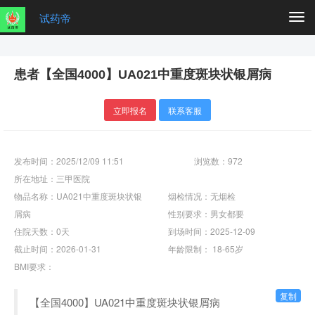
试药帝
Togg
navi
患者【全国4000】UA021中重度斑块状银屑病
立即报名
联系客服
发布时间：2025/12/09 11:51
浏览数：972
所在地址：三甲医院
物品名称：UA021中重度斑块状银
烟检情况：无烟检
屑病
性别要求：男女都要
住院天数：0天
到场时间：2025-12-09
截止时间：2026-01-31
年龄限制： 18-65岁
BMI要求：
复制
【全国4000】UA021中重度斑块状银屑病