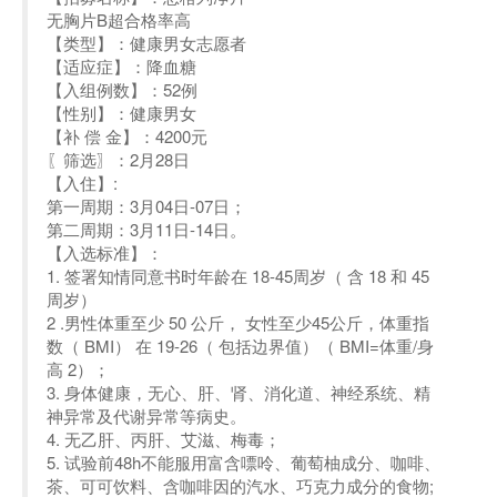
无胸片B超合格率高
【类型】：健康男女志愿者
【适应症】：降血糖
【入组例数】：52例
【性别】：健康男女
【补 偿 金】：4200元
〖筛选〗：2月28日
【入住】:
第一周期：3月04日-07日；
第二周期：3月11日-14日。
【入选标准】：
1. 签署知情同意书时年龄在 18-45周岁（ 含 18 和 45
周岁）
2 .男性体重至少 50 公斤， 女性至少45公斤，体重指
数（ BMI） 在 19-26（ 包括边界值）（ BMI=体重/身
高 2）；
3. 身体健康，无心、肝、肾、消化道、神经系统、精
神异常及代谢异常等病史。
4. 无乙肝、丙肝、艾滋、梅毒；
5. 试验前48h不能服用富含嘌呤、葡萄柚成分、咖啡、
茶、可可饮料、含咖啡因的汽水、巧克力成分的食物;