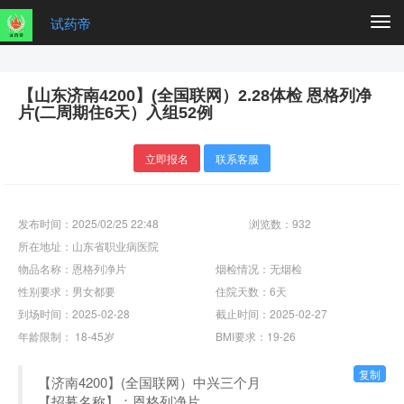
试药帝
Togg
navi
【山东济南4200】(全国联网）2.28体检 恩格列净
片(二周期住6天）入组52例
立即报名
联系客服
发布时间：2025/02/25 22:48
浏览数：932
所在地址：山东省职业病医院
物品名称：恩格列净片
烟检情况：无烟检
性别要求：男女都要
住院天数：6天
到场时间：2025-02-28
截止时间：2025-02-27
年龄限制： 18-45岁
BMI要求：19-26
复制
【济南4200】(全国联网）中兴三个月
【招募名称】：恩格列净片